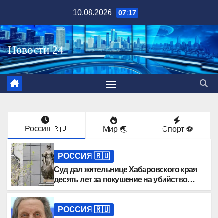
Перейти
10.08.2026
07:17
к
содержимому
Россия 🇷🇺
Мир 🌏
Спорт ⚽️
РОССИЯ 🇷🇺
Суд дал жительнице Хабаровского края
десять лет за покушение на убийство
внучки
РОССИЯ 🇷🇺