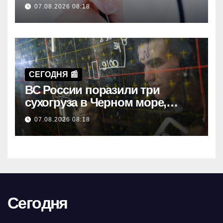
врача не является строгим
07.08.2026 08:18
правилом
СЕГОДНЯ 📰
ВС России поразили три
сухогруза в Черном море,
перевозившие грузы для ВСУ
07.08.2026 08:18
Сегодня