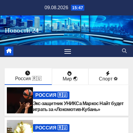
Перейти
09.08.2026
15:47
к
содержимому
Россия 🇷🇺
Мир 🌏
Спорт ⚽️
РОССИЯ 🇷🇺
Экс-защитник УНИКСа Маркос Найт будет
играть за «Локомотив-Кубань»
РОССИЯ 🇷🇺