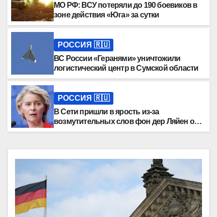
МО РФ: ВСУ потеряли до 190 боевиков в
зоне действия «Юга» за сутки
РОССИЯ 🇷🇺
ВС России «Геранями» уничтожили
логистический центр в Сумской области
РОССИЯ 🇷🇺
В Сети пришли в ярость из-за
возмутительных слов фон дер Ляйен о
России