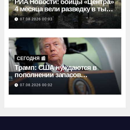
РИА Новости: бойцы «Центра»
4 месяца вели разведку в тылу
ВСУ в районе Белицкого
07.08.2026 00:03
СЕГОДНЯ 📰
Трамп: США нуждаются в
пополнении запасов
вооружения
07.08.2026 00:02