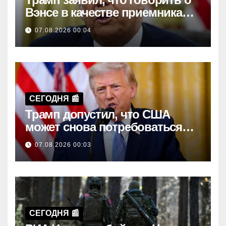
Вэнсе в качестве приемника
пока рано
07.08.2026 00:04
СЕГОДНЯ 📰
Трамп допустил, что США
может снова потребоваться
пополнение боезапасов
07.08.2026 00:03
СЕГОДНЯ 📰