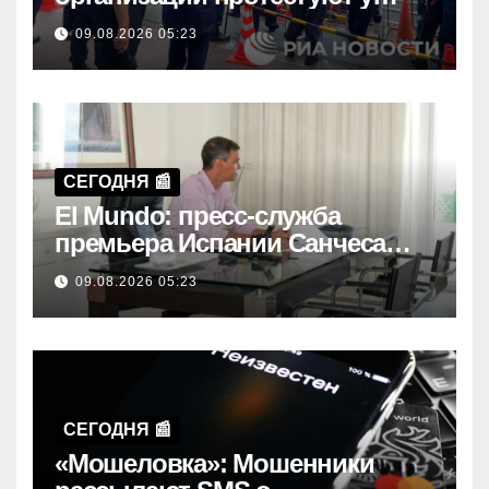
посольства России в Токио
09.08.2026 05:23
СЕГОДНЯ 📰
El Mundo: пресс-служба
премьера Испании Санчеса
сделала его на фото безногим
09.08.2026 05:23
СЕГОДНЯ 📰
«Мошеловка»: Мошенники