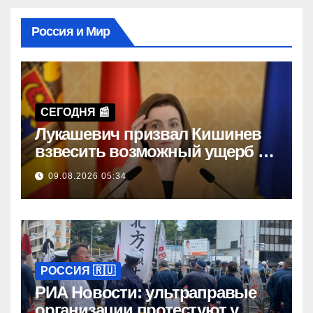
Россия и Мир
СЕГОДНЯ 📰
Лукашевич призвал Кишинев
взвесить возможный ущерб от
выхода из СНГ
09.08.2026 05:34
РОССИЯ 🇷🇺
РИА Новости: ультраправые
организации протестуют у