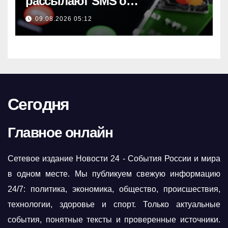
рассылают SMS о
подозрительных операциях по
09.08.2026 05:12
картам детей
Сегодня
Главное онлайн
Сетевое издание Новости 24 - События России и мира
в одном месте. Мы публикуем свежую информацию
24/7: политика, экономика, общество, происшествия,
технологии, здоровье и спорт. Только актуальные
события, понятные тексты и проверенные источники.