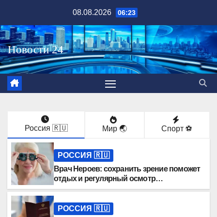
Перейти
08.08.2026
06:23
к
содержимому
Россия 🇷🇺
Мир 🌏
Спорт ⚽️
РОССИЯ 🇷🇺
Врач Нероев: сохранить зрение поможет
отдых и регулярный осмотр
офтальмолога
РОССИЯ 🇷🇺