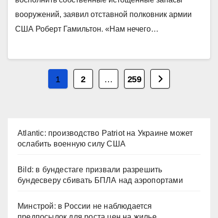
вооружений, заявил отставной полковник армии
США Роберт Гамильтон. «Нам нечего…
Пагинация
1
2
…
259
записей
Atlantic: производство Patriot на Украине может
ослабить военную силу США
Bild: в бундестаге призвали разрешить
бундесверу сбивать БПЛА над аэропортами
Минстрой: в России не наблюдается
предпосылок для роста цен на жилье