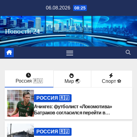
Перейти
06.08.2026
08:25
к
содержимому
Россия 🇷🇺
Мир 🌏
Спорт ⚽️
РОССИЯ 🇷🇺
Ачикгез: футболист «Локомотива»
Батраков согласился перейти в
«Галатасарай»
РОССИЯ 🇷🇺