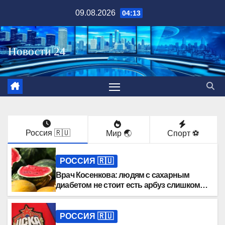
Перейти
09.08.2026
04:13
к
содержимому
Россия 🇷🇺
Мир 🌏
Спорт ⚽️
РОССИЯ 🇷🇺
Врач Косенкова: людям с сахарным
диабетом не стоит есть арбуз слишком
часто
РОССИЯ 🇷🇺