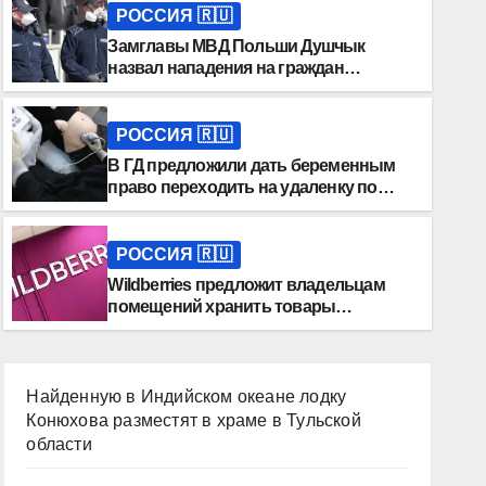
РОССИЯ 🇷🇺
Замглавы МВД Польши Душчык
назвал нападения на граждан
Украины естественными
РОССИЯ 🇷🇺
В ГД предложили дать беременным
право переходить на удаленку по
медпоказаниям
РОССИЯ 🇷🇺
Wildberries предложит владельцам
помещений хранить товары
продавцов маркетплейса
Найденную в Индийском океане лодку
Конюхова разместят в храме в Тульской
области