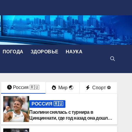
ПОГОДА
ЗДОРОВЬЕ
НАУКА
Россия 🇷🇺
Мир 🌏
Спорт ⚽️
РОССИЯ 🇷🇺
Паолини снялась с турнира в
Цинциннати, где год назад она дошла
до финала