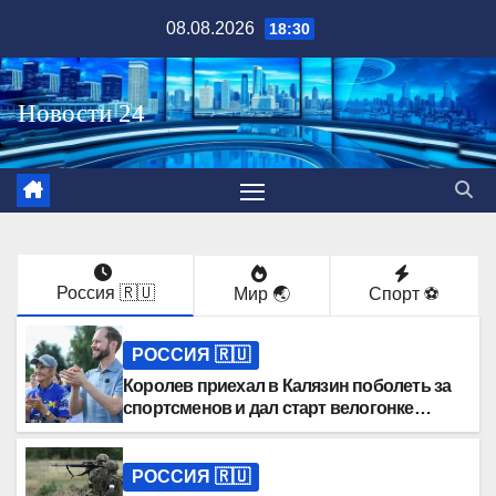
Перейти
08.08.2026
18:30
к
содержимому
Россия 🇷🇺
Мир 🌏
Спорт ⚽️
РОССИЯ 🇷🇺
Королев приехал в Калязин поболеть за
спортсменов и дал старт велогонке
«Россия»
РОССИЯ 🇷🇺