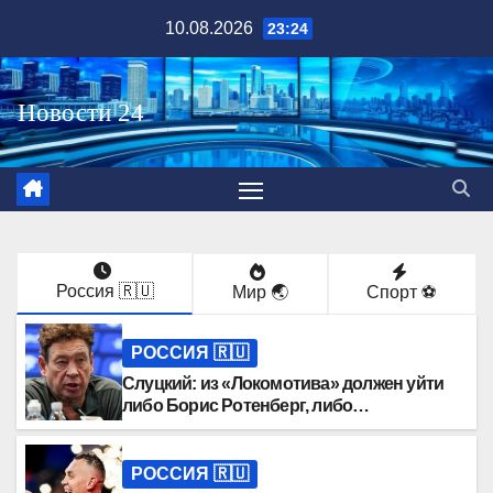
Перейти
10.08.2026
23:24
к
содержимому
Россия 🇷🇺
Мир 🌏
Спорт ⚽️
РОССИЯ 🇷🇺
Слуцкий: из «Локомотива» должен уйти
либо Борис Ротенберг, либо
Галактионов
РОССИЯ 🇷🇺