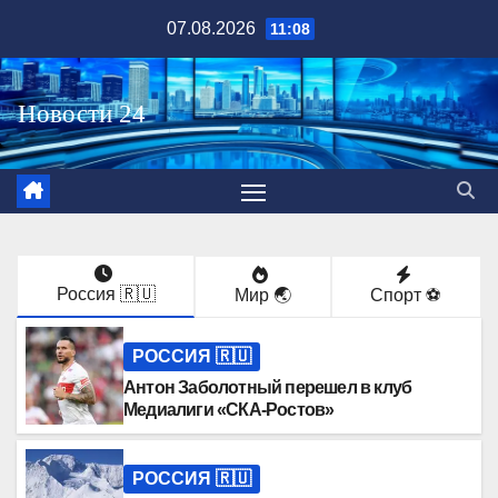
Перейти
07.08.2026
11:08
к
содержимому
Россия 🇷🇺
Мир 🌏
Спорт ⚽️
РОССИЯ 🇷🇺
Антон Заболотный перешел в клуб
Медиалиги «СКА-Ростов»
РОССИЯ 🇷🇺