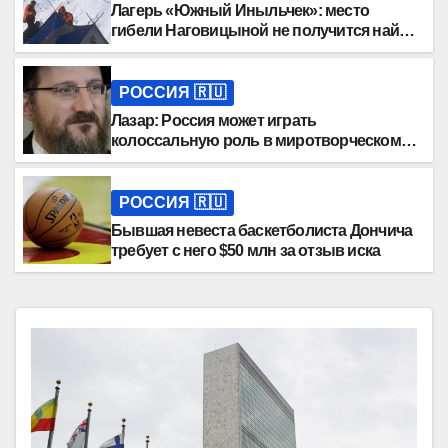
Лагерь «Южный Иныльчек»: место
гибели Наговицыной не получится найти
в 2026 году
РОССИЯ 🇷🇺
Лазар: Россия может играть
колоссальную роль в миротворческом
процессе
РОССИЯ 🇷🇺
Бывшая невеста баскетболиста Дончича
требует с него $50 млн за отзыв иска