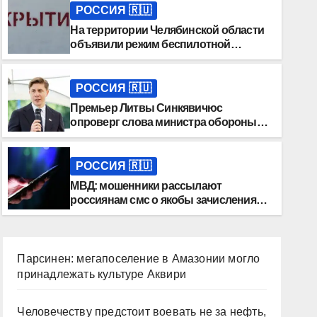
РОССИЯ 🇷🇺
На территории Челябинской области
объявили режим беспилотной
опасности
РОССИЯ 🇷🇺
Премьер Литвы Синкявичюс
опроверг слова министра обороны
Каунаса о России
РОССИЯ 🇷🇺
МВД: мошенники рассылают
россиянам смс о якобы зачислениях
денег
Парсинен: мегапоселение в Амазонии могло
принадлежать культуре Аквири
Человечеству предстоит воевать не за нефть,