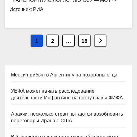
ТРАНСПОРТНУЮ ЛОГИСТИКУ ВСУ — МО РФ
Источник: РИА
Пагинация
1
2
…
18
записей
Месси прибыл в Аргентину на похороны отца
УЕФА может начать расследование
деятельности Инфантино на посту главы ФИФА
Аракчи: несколько стран пытаются возобновить
переговоры Ирана с США
В Заполярье нашли потопленный советскими