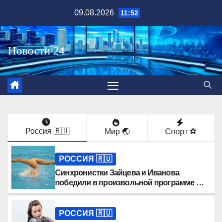
Перейти
09.08.2026
11:52
к
содержимому
Россия 🇷🇺
Мир 🌏
Спорт ⚽️
РОССИЯ 🇷🇺
Синхронистки Зайцева и Иванова
победили в произвольной программе на
Спартакиаде
РОССИЯ 🇷🇺