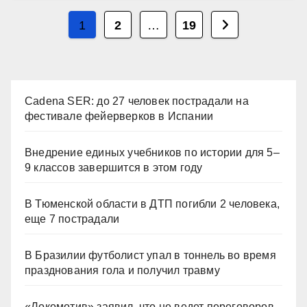
Пагинация
1
2
…
19
записей
Cadena SER: до 27 человек пострадали на
фестивале фейерверков в Испании
Внедрение единых учебников по истории для 5–
9 классов завершится в этом году
В Тюменской области в ДТП погибли 2 человека,
еще 7 пострадали
В Бразилии футболист упал в тоннель во время
празднования гола и получил травму
«Локомотив» заявил, что не ведет переговоров