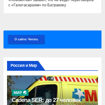
с «Галатасараем» по Батракову
О сайте: Читать
Россия и Мир
МИР 🌏
Cadena SER: до 27 человек