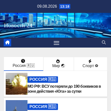
Перейти
09.08.2026
13:18
к
содержимому
Россия 🇷🇺
Мир 🌏
Спорт ⚽️
РОССИЯ 🇷🇺
МО РФ: ВСУ потеряли до 190 боевиков в
зоне действия «Юга» за сутки
РОССИЯ 🇷🇺