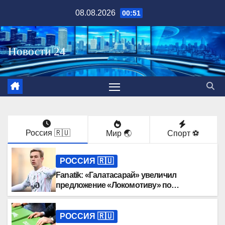
Перейти
08.08.2026
00:51
к
содержимому
Россия 🇷🇺
Мир 🌏
Спорт ⚽️
РОССИЯ 🇷🇺
Fanatik: «Галатасарай» увеличил
предложение «Локомотиву» по
трансферу Батракова
РОССИЯ 🇷🇺