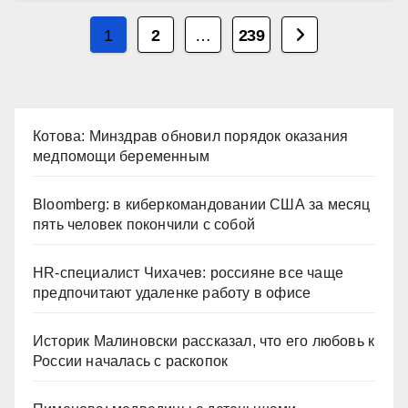
Пагинация
1
2
…
239
записей
Котова: Минздрав обновил порядок оказания
медпомощи беременным
Bloomberg: в киберкомандовании США за месяц
пять человек покончили с собой
HR-специалист Чихачев: россияне все чаще
предпочитают удаленке работу в офисе
Историк Малиновски рассказал, что его любовь к
России началась с раскопок