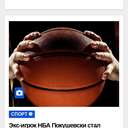
СПОРТ ⚽️
Экс-игрок НБА Покушевски стал