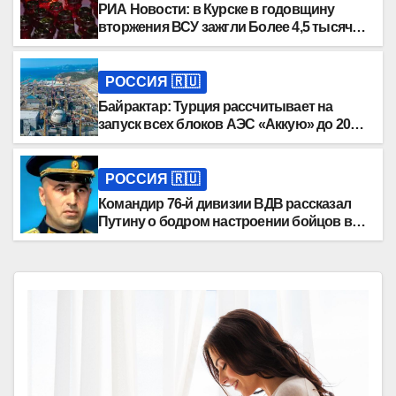
РИА Новости: в Курске в годовщину
вторжения ВСУ зажгли Более 4,5 тысячи
свечей
РОССИЯ 🇷🇺
Байрактар: Турция рассчитывает на
запуск всех блоков АЭС «Аккую» до 2030
года
РОССИЯ 🇷🇺
Командир 76-й дивизии ВДВ рассказал
Путину о бодром настроении бойцов в
ДНР