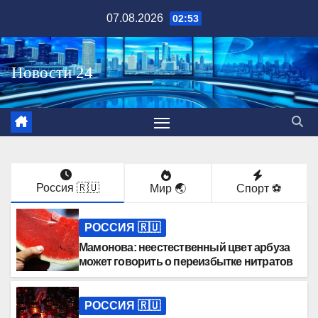
Перейти
07.08.2026
02:53
к
содержимому
Россия 🇷🇺
Мир 🌏
Спорт ⚽️
РОССИЯ 🇷🇺
Мамонова: неестественный цвет арбуза
может говорить о переизбытке нитратов
РОССИЯ 🇷🇺