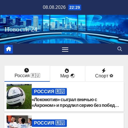
Перейти
08.08.2026
22:29
к
содержимому
Россия 🇷🇺
Мир 🌏
Спорт ⚽️
РОССИЯ 🇷🇺
«Локомотив» сыграл вничью с
«Акроном» и продлил серию без побед
на старте РПЛ
РОССИЯ 🇷🇺