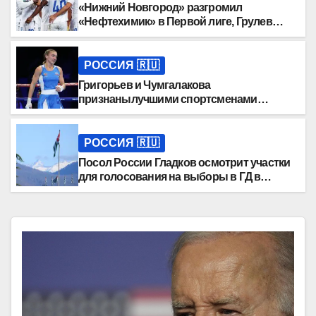
«Нижний Новгород» разгромил
«Нефтехимик» в Первой лиге, Грулев
оформил хет-трик
РОССИЯ 🇷🇺
Григорьев и Чумгалакова
признанылучшими спортсменами
Спартакиады народов России
РОССИЯ 🇷🇺
Посол России Гладков осмотрит участки
для голосования на выборы в ГД в
Абхазии