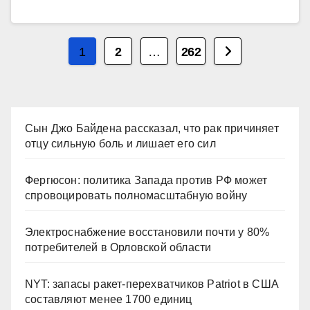
Пагинация
1
2
…
262
записей
Сын Джо Байдена рассказал, что рак причиняет
отцу сильную боль и лишает его сил
Фергюсон: политика Запада против РФ может
спровоцировать полномасштабную войну
Электроснабжение восстановили почти у 80%
потребителей в Орловской области
NYT: запасы ракет-перехватчиков Patriot в США
составляют менее 1700 единиц