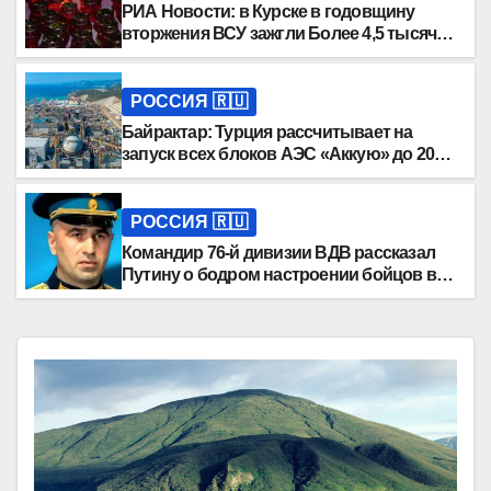
РИА Новости: в Курске в годовщину
вторжения ВСУ зажгли Более 4,5 тысячи
свечей
РОССИЯ 🇷🇺
Байрактар: Турция рассчитывает на
запуск всех блоков АЭС «Аккую» до 2030
года
РОССИЯ 🇷🇺
Командир 76-й дивизии ВДВ рассказал
Путину о бодром настроении бойцов в
ДНР