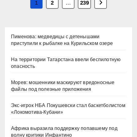
Пагинация
1
2
…
239
записей
Пименова: медведицы с детенышами
приступили к рыбалке на Курильском озере
На территории Татарстана ввели беспилотную
опасность
Морев: мошенники маскируют вредоносные
файлы под полезные приложения
Экс-игрок НБА Покушевски стал баскетболистом
«Локомотива-Кубани»
Африка выразила поддержку попавшему под
волну критики Инфантино