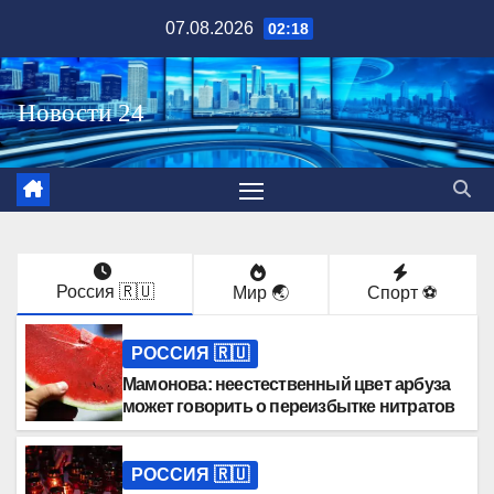
Перейти
07.08.2026
02:18
к
содержимому
Россия 🇷🇺
Мир 🌏
Спорт ⚽️
РОССИЯ 🇷🇺
Мамонова: неестественный цвет арбуза
может говорить о переизбытке нитратов
РОССИЯ 🇷🇺