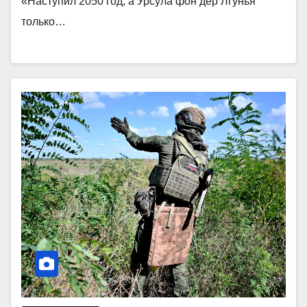
«Наступил 2050 год, а Урсула фон дер Лгунья
только…