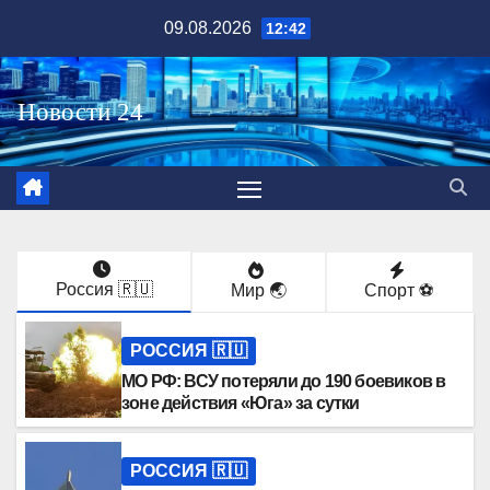
Перейти
09.08.2026
12:42
к
содержимому
Россия 🇷🇺
Мир 🌏
Спорт ⚽️
РОССИЯ 🇷🇺
МО РФ: ВСУ потеряли до 190 боевиков в
зоне действия «Юга» за сутки
РОССИЯ 🇷🇺