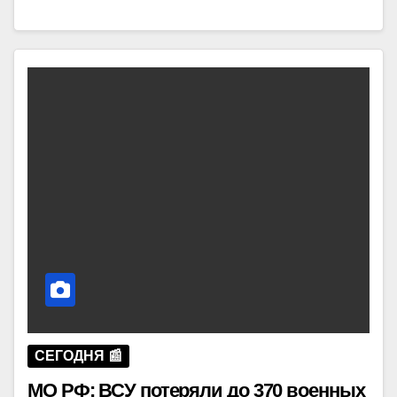
СЕГОДНЯ 📰
МО РФ: ВСУ потеряли до 370 военных