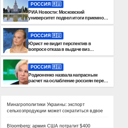
РОССИЯ 🇷🇺
РИА Новости: Московский
университет подвел итоги приемной
кампании 2026 года
РОССИЯ 🇷🇺
Юрист не видит перспектив в
вопросе отказа в выдаче виз
гимнасткам из РФ
РОССИЯ 🇷🇺
Родионенко назвала напрасным
расчет на ослабление россиян перед
ЧЕ по гимнастике
Минагрополитики Украины: экспорт
сельхозпродукции может сократиться вдвое
Bloomberg: армия США потратит $400