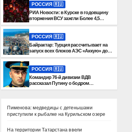
РОССИЯ 🇷🇺
РИА Новости: в Курске в годовщину
вторжения ВСУ зажгли Более 4,5
тысячи свечей
РОССИЯ 🇷🇺
Байрактар: Турция рассчитывает на
запуск всех блоков АЭС «Аккую» до
2030 года
РОССИЯ 🇷🇺
Командир 76-й дивизии ВДВ
рассказал Путину о бодром
настроении бойцов в ДНР
Пименова: медведицы с детенышами
приступили к рыбалке на Курильском озере
На территории Татарстана ввели