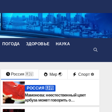
ПОГОДА
ЗДОРОВЬЕ
НАУКА
Россия 🇷🇺
Мир 🌏
Спорт ⚽️
РОССИЯ 🇷🇺
Мамонова: неестественный цвет
арбуза может говорить о
переизбытке нитратов