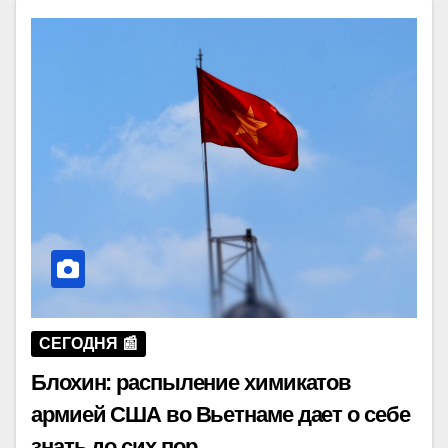
СЕГОДНЯ 📰
Блохин: распыление химикатов
армией США во Вьетнаме дает о себе
знать до сих пор