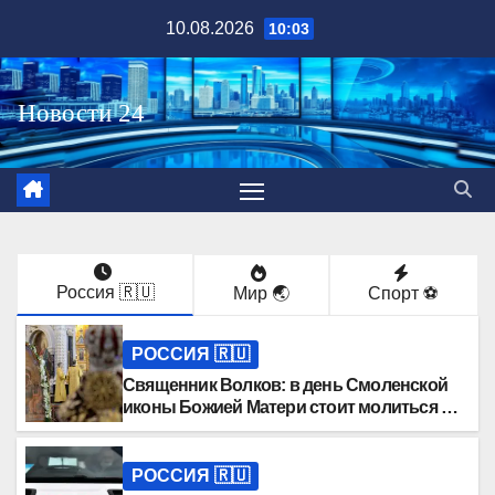
Перейти
10.08.2026
10:03
к
содержимому
Россия 🇷🇺
Мир 🌏
Спорт ⚽️
РОССИЯ 🇷🇺
Священник Волков: в день Смоленской
иконы Божией Матери стоит молиться о
воинах
РОССИЯ 🇷🇺