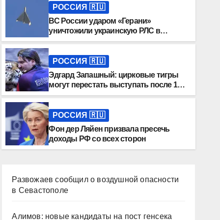
РОССИЯ 🇷🇺
ВС России ударом «Герани»
уничтожили украинскую РЛС в
Николаевской области
РОССИЯ 🇷🇺
Эдгард Запашный: цирковые тигры
могут перестать выступать после 10
лет
РОССИЯ 🇷🇺
Фон дер Ляйен призвала пресечь
доходы РФ со всех сторон
Развожаев сообщил о воздушной опасности
в Севастополе
Алимов: новые кандидаты на пост генсека