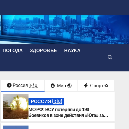
ПОГОДА
ЗДОРОВЬЕ
НАУКА
Россия 🇷🇺
Мир 🌏
Спорт ⚽️
РОССИЯ 🇷🇺
МО РФ: ВСУ потеряли до 190
боевиков в зоне действия «Юга» за
сутки