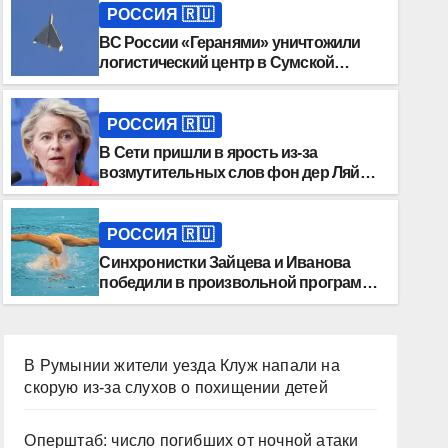
РОССИЯ 🇷🇺
ВС России «Геранями» уничтожили
логистический центр в Сумской
области
РОССИЯ 🇷🇺
В Сети пришли в ярость из-за
возмутительных слов фон дер Ляйен
о России
РОССИЯ 🇷🇺
Синхронистки Зайцева и Иванова
победили в произвольной программе
на Спартакиаде
В Румынии жители уезда Клуж напали на
скорую из-за слухов о похищении детей
Оперштаб: число погибших от ночной атаки