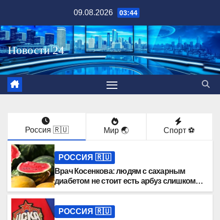
Перейти
09.08.2026
03:44
к
содержимому
Россия 🇷🇺
Мир 🌏
Спорт ⚽️
РОССИЯ 🇷🇺
Врач Косенкова: людям с сахарным
диабетом не стоит есть арбуз слишком
часто
РОССИЯ 🇷🇺