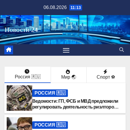
Перейти
06.08.2026
11:13
к
содержимому
Россия 🇷🇺
Мир 🌏
Спорт ⚽️
РОССИЯ 🇷🇺
Ведомости: ГП, ФСБ и МВД предложили
регулировать деятельность риэлторов в
РФ
РОССИЯ 🇷🇺