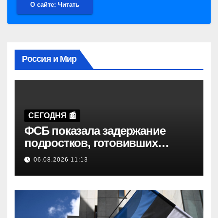
О сайте: Читать
Россия и Мир
СЕГОДНЯ 📰
ФСБ показала задержание
подростков, готовивших
теракт на объекте Росгвардии
06.08.2026 11:13