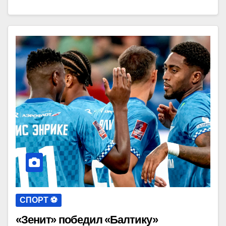
СПОРТ ⚽️
«Зенит» победил «Балтику»