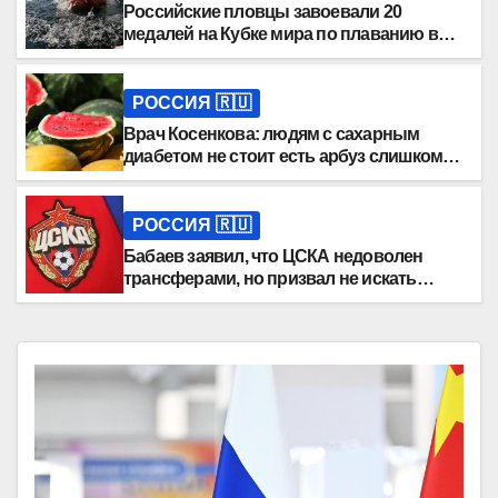
Российские пловцы завоевали 20
медалей на Кубке мира по плаванию в
ледяной воде
РОССИЯ 🇷🇺
Врач Косенкова: людям с сахарным
диабетом не стоит есть арбуз слишком
часто
РОССИЯ 🇷🇺
Бабаев заявил, что ЦСКА недоволен
трансферами, но призвал не искать
крайних