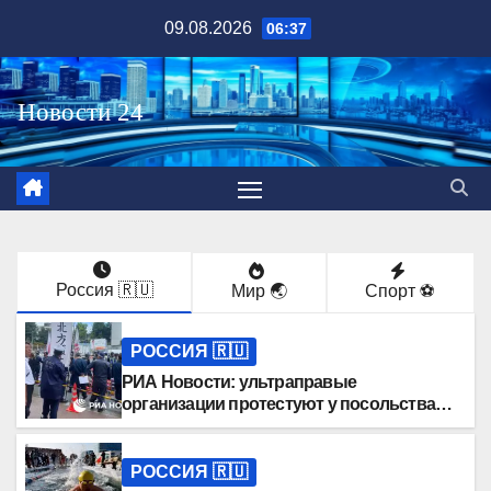
Перейти
09.08.2026
06:37
к
содержимому
Россия 🇷🇺
Мир 🌏
Спорт ⚽️
РОССИЯ 🇷🇺
РИА Новости: ультраправые
организации протестуют у посольства
России в Токио
РОССИЯ 🇷🇺